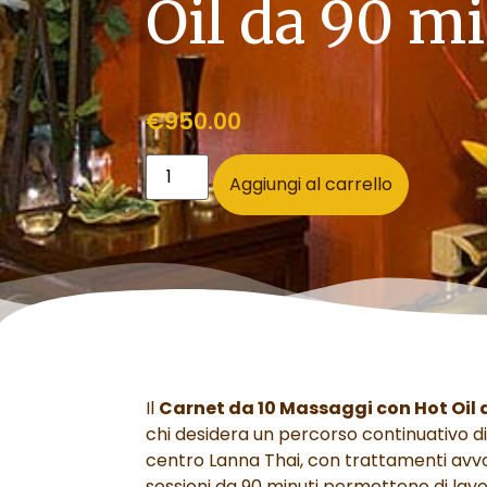
Oil da 90 m
€
950.00
Aggiungi al carrello
Il
Carnet da 10 Massaggi con Hot Oil 
chi desidera un percorso continuativo di
centro Lanna Thai, con trattamenti avvolg
sessioni da 90 minuti permettono di la