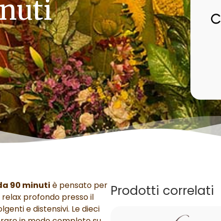
inuti
da 90 minuti
è pensato per
Prodotti correlati
 relax profondo presso il
enti e distensivi. Le dieci
vorare in modo completo su